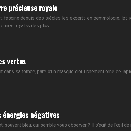
erre précieuse royale
nt, fascine depuis des siècles les experts en gemmologie, les j
ouronnes royales des plus…
es vertus
 dans sa tombe, paré d’un masque d’or richement orné de lapis-la
es énergies négatives
 souvent bleu, qui semble vous observer ? Il s’agit de l’œil de 