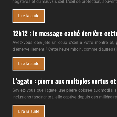
négatives et du mauvais œil. L’œil de protection, souven
Lire la suite
12h12 : le message caché derrière cett
Avez-vous déjà jeté un coup d’œil à votre montre et, 
d’émerveillement ? Cette heure miroir , comme d’autres (11
Lire la suite
L’agate : pierre aux multiples vertus et
Saviez-vous que l’agate, une pierre colorée aux motifs s
inclusions fascinantes, elle captive depuis des milléna
Lire la suite