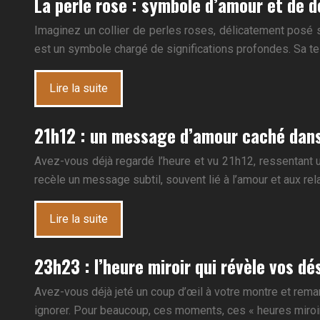
La perle rose : symbole d’amour et de 
Imaginez un collier de perles roses, délicatement posé su
est un symbole chargé de significations profondes. Sa te
Lire la suite
21h12 : un message d’amour caché dans
Avez-vous déjà regardé l’heure et vu 21h12, ressentant 
recèle un message subtil, souvent lié à l’amour et aux rel
Lire la suite
23h23 : l’heure miroir qui révèle vos dé
Avez-vous déjà jeté un coup d’œil à votre montre et remar
ignorer. Pour beaucoup, ces moments, ces « heures miroi