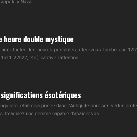
t appelé « Nazar…
e heure double mystique
parmi toutes les heures possibles, êtes-vous tombé sur 12h12
h11, 22h22, etc.), captive l’attention…
 significations ésotériques
inguliers, était déjà prisée dans l’Antiquité pour ses vertus p
ires. Imaginez une gemme capable d’apaiser vos…