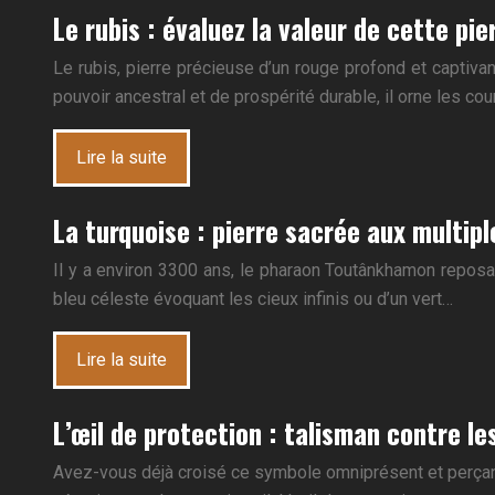
Le rubis : évaluez la valeur de cette pi
Le rubis, pierre précieuse d’un rouge profond et captiva
pouvoir ancestral et de prospérité durable, il orne les c
Lire la suite
La turquoise : pierre sacrée aux multipl
Il y a environ 3300 ans, le pharaon Toutânkhamon reposait
bleu céleste évoquant les cieux infinis ou d’un vert…
Lire la suite
L’œil de protection : talisman contre l
Avez-vous déjà croisé ce symbole omniprésent et perçant,