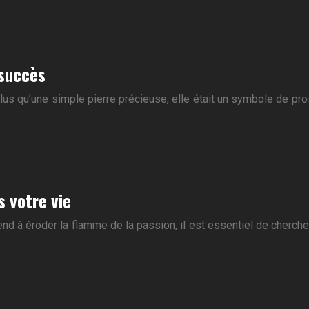
 succès
t plus qu’une simple pierre précieuse, elle était un symbole de pr
s votre vie
d à éroder la flamme de la passion, il est essentiel de cherche