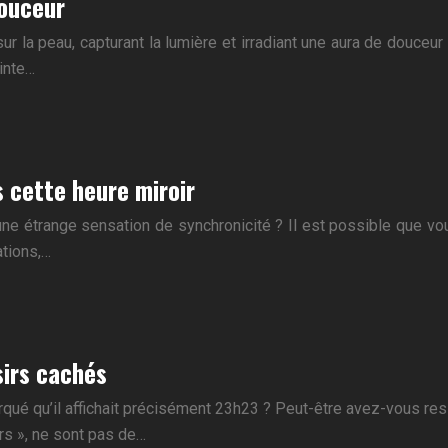
douceur
r la peau, capturant la lumière et irradiant une aura de douceur
inte…
 cette heure miroir
une étrange sensation de synchronicité ? Il est possible que vo
ations,…
sirs cachés
qué qu’il affichait précisément 23h23 ? Peut-être avez-vous resse
rs », ne sont pas de…