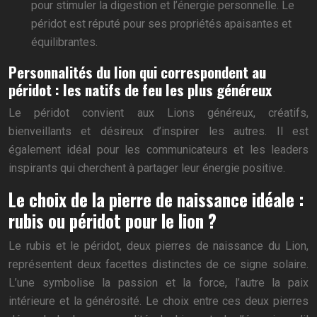
pour stimuler la digestion et l’énergie personnelle. Le
péridot est réputé pour ses propriétés apaisantes et
équilibrantes.
Personnalités du lion qui correspondent au
péridot : les natifs de feu les plus généreux
Le péridot convient aux Lions généreux, créatifs,
bienveillants et désireux d’inspirer les autres. Il est
également idéal pour les communicateurs et les leaders
inspirants qui cherchent à partager leur énergie positive.
Le choix de la pierre de naissance idéale :
rubis ou péridot pour le lion ?
Le rubis et le péridot, deux pierres de naissance du Lion,
représentent deux facettes distinctes de ce signe solaire.
L’une symbolise la passion et la force, l’autre la paix
intérieure et la générosité. Le choix entre ces deux pierres