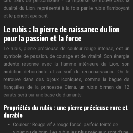
ces traits de personnalité ? La réponse se trouve dans la
dualité du Lion, représenté à la fois par le rubis flamboyant
et le péridot apaisant.
Le rubis : la pierre de naissance du lion
pour la passion et la force
Le rubis, pierre précieuse de couleur rouge intense, est un
symbole de passion, de courage et de vitalité. Son énergie
ardente résonne avec la flamme intérieure du Lion, son
ambition débordante et sa soif de reconnaissance. On le
retrouve dans des bijoux iconiques, comme la bague de
fiançailles de la princesse Diana, un rubis birman de 12
carats serti sur une base de diamants.
Propriétés du rubis : une pierre précieuse rare et
durable
Couleur : Rouge vif à rouge foncé, parfois teinté de
violet ou de brun. Les rubis les plus précieux sont d’une