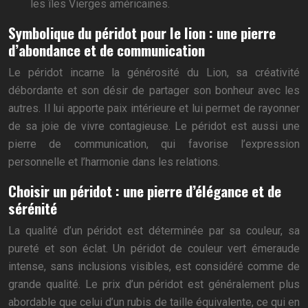
les îles Vierges américaines.
Symbolique du péridot pour le lion : une pierre
d’abondance et de communication
Le péridot incarne la générosité du Lion, sa créativité
débordante et son désir de partager son bonheur avec les
autres. Il lui apporte paix intérieure et lui permet de rayonner
de sa joie de vivre contagieuse. Le péridot est aussi une
pierre de communication, qui favorise l’expression
personnelle et l’harmonie dans les relations.
Choisir un péridot : une pierre d’élégance et de
sérénité
La qualité d’un péridot est déterminée par sa couleur, sa
pureté et son éclat. Un péridot de couleur vert émeraude
intense, sans inclusions visibles, est considéré comme de
grande qualité. Le prix d’un péridot est généralement plus
abordable que celui d’un rubis de taille équivalente, ce qui en