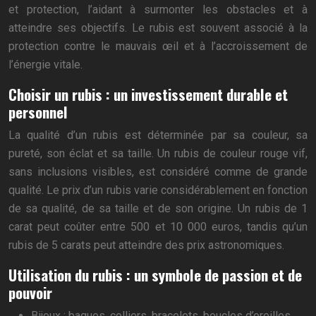
et protection, l’aidant à surmonter les obstacles et à
atteindre ses objectifs. Le rubis est souvent associé à la
protection contre le mauvais œil et à l’accroissement de
l’énergie vitale.
Choisir un rubis : un investissement durable et
personnel
La qualité d’un rubis est déterminée par sa couleur, sa
pureté, son éclat et sa taille. Un rubis de couleur rouge vif,
sans inclusions visibles, est considéré comme de grande
qualité. Le prix d’un rubis varie considérablement en fonction
de sa qualité, de sa taille et de son origine. Un rubis de 1
carat peut coûter entre 500 et 10 000 euros, tandis qu’un
rubis de 5 carats peut atteindre des prix astronomiques.
Utilisation du rubis : un symbole de passion et de
pouvoir
Bijoux : bagues, colliers, bracelets, boucles d’oreilles.