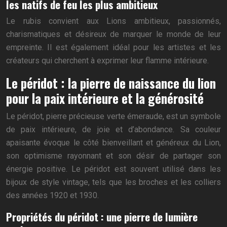
les natifs de feu les plus ambitieux
Le rubis convient aux Lions ambitieux, passionnés,
charismatiques et désireux de marquer le monde de leur
empreinte. Il est également idéal pour les artistes et les
créateurs qui cherchent à exprimer leur flamme intérieure.
Le péridot : la pierre de naissance du lion
pour la paix intérieure et la générosité
Le péridot, pierre précieuse verte émeraude, est un symbole
de paix intérieure, de joie et d’abondance. Sa couleur
apaisante évoque le côté bienveillant et généreux du Lion,
son optimisme rayonnant et son désir de partager son
énergie positive. Le péridot est souvent utilisé dans les
bijoux de style vintage, tels que les broches et les colliers
des années 1920 et 1930.
Propriétés du péridot : une pierre de lumière