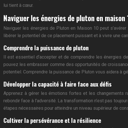
lui tient à cœur.
Naviguer les énergies de pluton en maison 
Naviguer les énergies de Pluton en Maison 10 peut s’avérer un
libérer le potentiel de ce placement puissant et à vivre une ca
Comprendre la puissance de pluton
Il est essentiel d’accepter et de comprendre les énergies d
pouvez les embrasser comme des opportunités de croissance. P
potentiel. Comprendre la puissance de Pluton vous aidera à gér
Développer la capacité à faire face aux défis
Apprenez à gérer les émotions fortes et les changements ra
rebondir face à l’adversité. La transformation n’est pas toujour
étapes nécessaires pour atteindre un niveau supérieur de cons
Cultiver la persévérance et la résilience