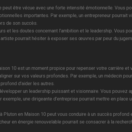
e peut être vécue avec une forte intensité émotionnelle. Vous po
émotionnelles importantes. Par exemple, un entrepreneur pourrait
lors de son succès.
urs et les doutes concernant l’ambition et le leadership. Vous pour
 un artiste pourrait hésiter à exposer ses œuvres par peur du jug
ison 10 est un moment propice pour repenser votre carrière et 
aligner sur vos valeurs profondes. Par exemple, un médecin pourr
 profond d’aider les autres.
évelopper un leadership puissant et visionnaire. Vous pouvez app
 Par exemple, une dirigeante d’entreprise pourrait mettre en plac
à Pluton en Maison 10 peut vous conduire à un succès profond et 
rcheur en énergie renouvelable pourrait se consacrer à la recher