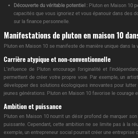
Découverte du véritable potentiel :
Pluton en Maison 10 p
capacités que vous ignoriez et vous épanouir dans des doma
sur la finance personnelle.
Manifestations de pluton en maison 10 dans
Pluton en Maison 10 se manifeste de manière unique dans la 
Carrière atypique et non-conventionnelle
L’influence de Pluton encourage l’originalité et l’indépend
permettent de créer votre propre voie. Par exemple, un artist
développer des solutions écologiques innovantes pour lutter 
jeunes générations. Pluton en Maison 10 favorise le courage et
Ambition et puissance
Pluton en Maison 10 nourrit un désir profond de marquer son 
puissante. Cependant, cette ambition ne se limite pas à la ré
exemple, un entrepreneur social pourrait créer une entreprise d