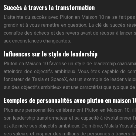
Succès à travers la transformation
L’atteinte du succès avec Pluton en Maison 10 ne se fait pas
grandir et à vous remettre en question. La clé du succès rés
connaître des échecs et des revers avant de réussir à lancer 
aux circonstances changeantes.
Influences sur le style de leadership
Pluton en Maison 10 favorise un style de leadership charismat
atteindre des objectifs ambitieux. Vous êtes capable de comm
fondateur de Tesla et SpaceX, est un exemple de leader vision
sur des objectifs ambitieux est une caractéristique typique d
Exemples de personnalités avec pluton en maison 1
Plusieurs personnalités célèbres ont Pluton en Maison 10, ill
son leadership transformateur et sa capacité à révolutionner l
et atteindre ses objectifs ambitieux. De même, Malala Yousafzai
ses valeurs et inspirer des millions de personnes à travers le