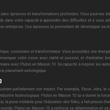
 sans épreuves et transformations profondes. Vous pourriez êtr
ide dans votre capacité à apprendre des difficultés et à vous a
son entreprise. Ces épreuves lui permettent de développer sa rés
ique, visionnaire et transformateur. Vous possédez une énergie
uniquer votre vision avec clarté et passion, et d’entraîner l
naire avec Pluton en Maison 10. Sa capacité à inspirer les autre
e ce placement astrologique.
0
ustrant parfaitement son impact. Par exemple, Steve Jobs, le v
’industrie technologique. Pluton en Maison 10 lui a donné la for
, la jeune militante pour l’éducation des filles, a fait preuve d
 monde. Pluton en Maison 10 a renforcé sa détermination et sa c