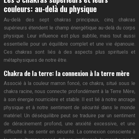
couleurs: au-delà du physique
Au-delà des sept chakras principaux, cinq chakras
supérieurs étendent le champ énergétique au-delà du corps
physique. Leur influence est plus subtile, mais tout aussi
essentielle pour un équilibre complet et une vie épanouie.
Ces chakras sont liés à des aspects plus spirituels et
métaphysiques de notre être.
Chakra de la terre: la connexion à la terre mère
Associé à la couleur marron foncé, ce chakra, situé sous le
chakra racine, nous connecte profondément à la Terre Mère,
à son énergie nourricière et stable. Il est lié à notre ancrage
physique et à notre sentiment de sécurité dans le monde
matériel. Un déséquilibre peut se traduire par un sentiment
de déracinement profond, une anxiété excessive, et une
difficulté à se sentir en sécurité. La connexion consciente à