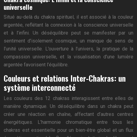
universelle
Situé au-delà du chakra spirituel, il est associé à la couleur
argentée, reflétant la connexion à la conscience universelle
et à l’infini. Un déséquilibre peut se manifester par un
sentiment d’isolement cosmique, un manque de sens de
l’unité universelle. L’ouverture à l’univers, la pratique de la
compassion universelle, et la visualisation d’une lumière
argentée favorisent l’équilibre.
Couleurs et relations Inter-Chakras: un
système interconnecté
Les couleurs des 12 chakras interagissent entre elles de
manière dynamique. Un déséquilibre dans un chakra peut
créer une réaction en chaîne, affectant d’autres centres
énergétiques. L’harmonie chromatique entre tous les
chakras est essentielle pour un bien-être global et un flux