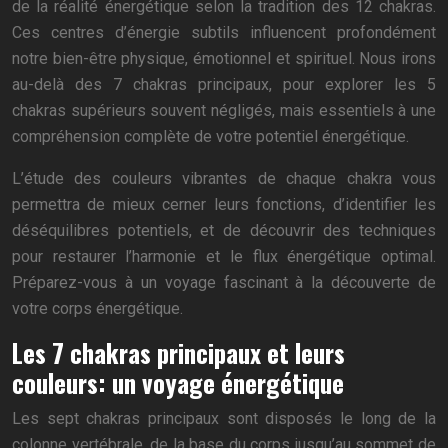
de la réalité énergétique selon la tradition des 12 chakras.
Ces centres d’énergie subtils influencent profondément
notre bien-être physique, émotionnel et spirituel. Nous irons
au-delà des 7 chakras principaux, pour explorer les 5
chakras supérieurs souvent négligés, mais essentiels à une
compréhension complète de votre potentiel énergétique.
L’étude des couleurs vibrantes de chaque chakra vous
permettra de mieux cerner leurs fonctions, d’identifier les
déséquilibres potentiels, et de découvrir des techniques
pour restaurer l’harmonie et le flux énergétique optimal.
Préparez-vous à un voyage fascinant à la découverte de
votre corps énergétique.
Les 7 chakras principaux et leurs
couleurs: un voyage énergétique
Les sept chakras principaux sont disposés le long de la
colonne vertébrale, de la base du corps jusqu’au sommet de