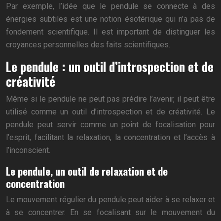
Par exemple, l’idée que le pendule se connecte à des
énergies subtiles est une notion ésotérique qui n’a pas de
fondement scientifique. Il est important de distinguer les
croyances personnelles des faits scientifiques.
Le pendule : un outil d’introspection et de
créativité
Même si le pendule ne peut pas prédire l’avenir, il peut être
utilisé comme un outil d’introspection et de créativité. Le
pendule peut servir comme un point de focalisation pour
l’esprit, facilitant la relaxation, la concentration et l’accès à
l’inconscient.
Le pendule, un outil de relaxation et de
concentration
Le mouvement régulier du pendule peut aider à se relaxer et
à se concentrer. En se focalisant sur le mouvement du