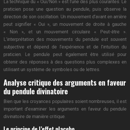
La technique du « Oui/Non » est l’une des plus courantes. Le
praticien pose une question au pendule, puis observe la
direction de son oscillation. Un mouvement d’avant en arrière
peut signifier « Oui », un mouvement de droite à gauche
« Non », et un mouvement circulaire « Peut-être ».
L’interprétation des mouvements du pendule est souvent
subjective et dépend de l’expérience et de l’intuition du
praticien. Le pendule peut également être utilisé pour
obtenir des réponses à des questions plus complexes en
utilisant un système de symboles ou de lettres.
Analyse critique des arguments en faveur
du pendule divinatoire
Bien que les croyances populaires soient nombreuses, il est
important d’examiner les arguments en faveur du pendule
divinatoire de manière critique.
Le principe de l’effet placebo