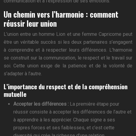
communication et à l’expression de ses émotions.
Un chemin vers l’harmonie : comment
réussir leur union
L’union entre un homme Lion et une femme Capricorne peut
être un véritable succès si les deux partenaires s’engagent
à comprendre et à respecter leurs différences. L’harmonie
se construit sur la communication, le respect et le travail sur
soi. Cette union exige de la patience et de la volonté de
s’adapter à l’autre.
L’importance du respect et de la compréhension
mutuelle
Accepter les différences :
La première étape pour
réussir consiste à accepter les différences de l’autre et
à apprendre à les apprécier. Chaque signe a ses
propres forces et ses faiblesses, et c’est cette
diversité qui crée la richesse d’une relation.